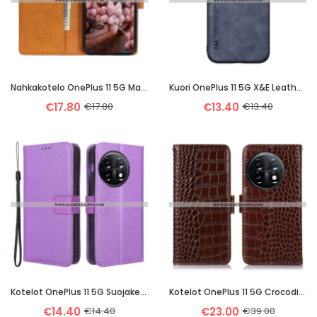
Nahkakotelo OnePlus 11 5G Matta Retro-Nahkaefekti
Kuori OnePlus 11 5G X&e Leather Effect -nahka
€17.80
€17.80
€13.40
€13.40
Kotelot OnePlus 11 5G Suojaketju Kuori Teksturoitu Olkahihna
Kotelot OnePlus 11 5G Crocodile Style Rfid
€14.40
€14.40
€23.00
€39.00