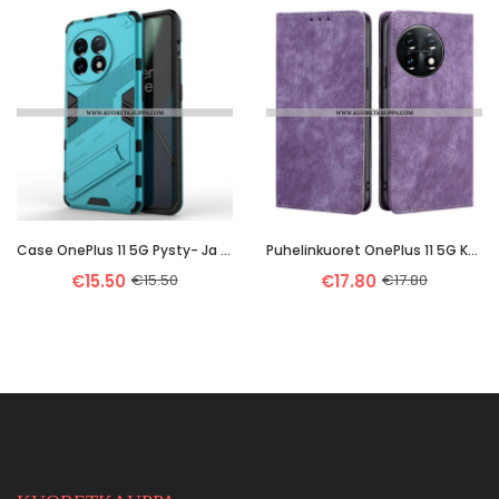
Case OnePlus 11 5G Pysty- Ja Vaakasuuntainen Irrotettava Tuki
Puhelinkuoret OnePlus 11 5G Kotelot Flip Rfid
€15.50
€15.50
€17.80
€17.80