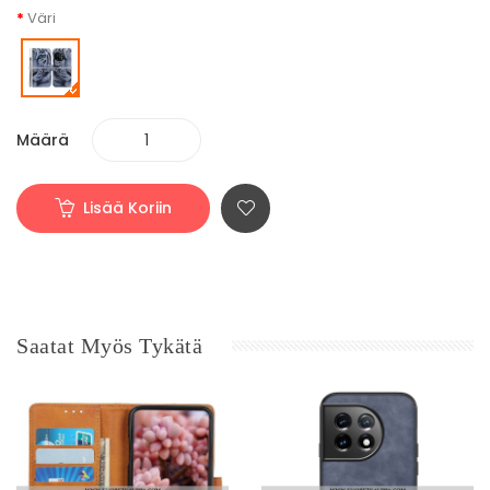
Väri
Määrä
Lisää Koriin
Saatat Myös Tykätä