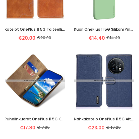
Kotelot OnePlus 11 5G Taiteelliset Ja Saumat
Kuori OnePlus 11 5G Silikoni Pinwuyo
€20.00
€20.00
€14.40
€14.40
Puhelinkuoret OnePlus 11 5G Kotelot Flip Denim Kangas
Nahkakotelo OnePlus 11 5G Aitoa Nahkaa Litsi Khazneh
€17.80
€17.80
€23.00
€40.20