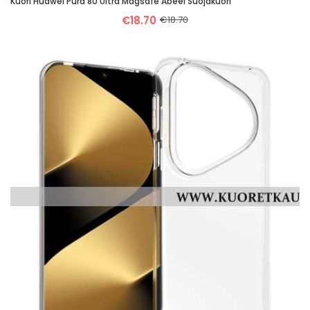
Kuori Huawei Pura 80 Ultra Magsafe Abeel Suojakuori
€18.70
€18.70