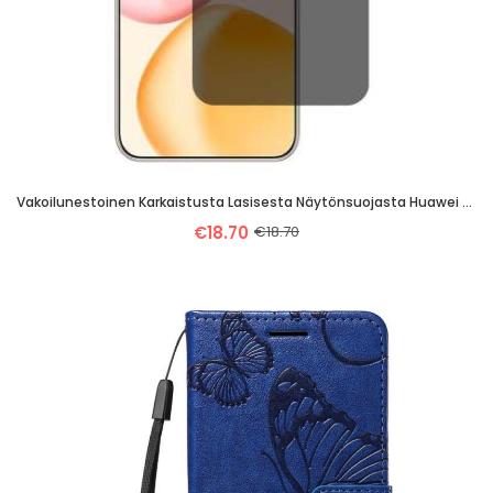
Vakoilunestoinen Karkaistusta Lasisesta Näytönsuojasta Huawei Pura 80 Ultra -puhelimelle
€18.70
€18.70