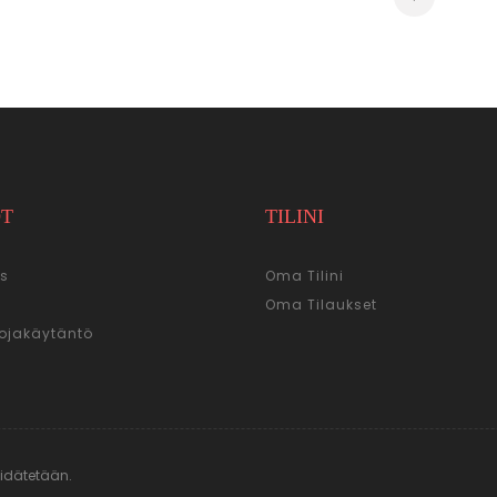
OT
TILINI
s
Oma Tilini
Oma Tilaukset
ojakäytäntö
Pidätetään.