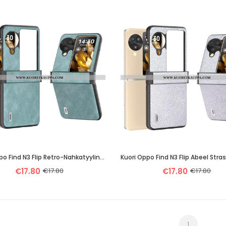
Kuori Oppo Find N3 Flip Retro-Nahkatyylinen Abeel Suojakuori
€17.80
€17.80
€17.80
€17.80
1