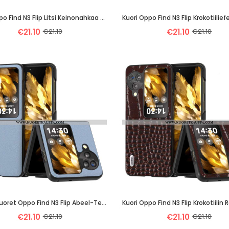
Kuori Oppo Find N3 Flip Litsi Keinonahkaa Abeel
€21.10
€21.10
€21.10
€21.10
Puhelinkuoret Oppo Find N3 Flip Abeel-Teksturoitu Nahkatyyli
Kuori Oppo Find N3 Flip Krokotiilin
€21.10
€21.10
€21.10
€21.10