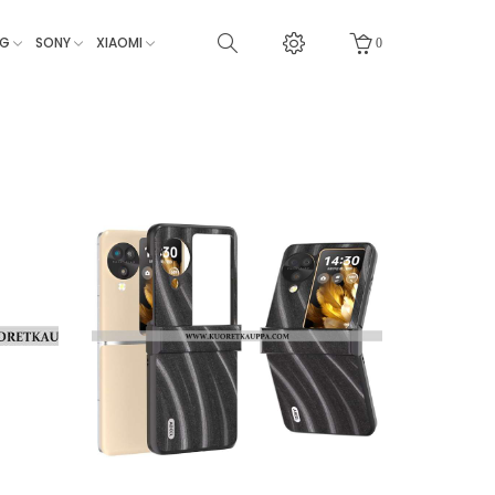
NG
SONY
XIAOMI
0