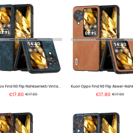
Kuori Oppo Find N3 Flip Nahkaefekti Vintage Abeel
Kuori Oppo Find N3 Flip Abeel-Nahk
€17.80
€17.80
€17.80
€17.80