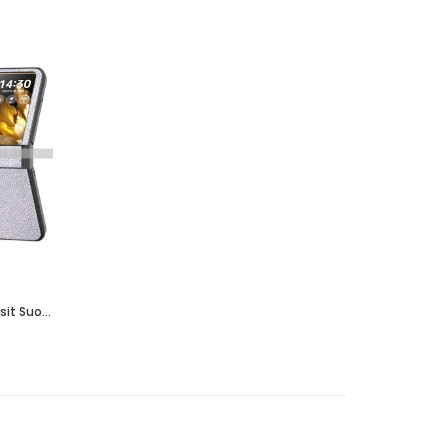
Kuori Oppo Find N3 Flip Abeel Strassit Suojakuori