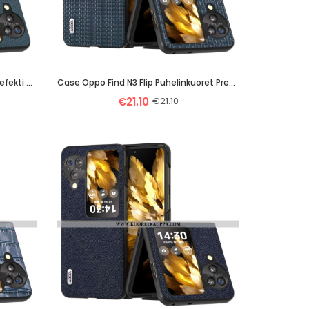
Kuori Oppo Find N3 Flip Litsi-Nahkaefekti Abeel
Case Oppo Find N3 Flip Puhelinkuoret Premium Abeel
€21.10
€21.10