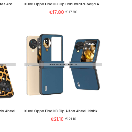
Case Oppo Find N3 Flip Puhelinkuoret Ammattilainen
Kuori Oppo Find N3 Flip Linnunrata-Sarja Abeel
€17.80
€17.80
vio Abeel
Kuori Oppo Find N3 Flip Aitoa Abeel-Nahkaa
€21.10
€21.10