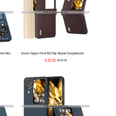
Case Oppo Find N3 Flip Puhelinkuoret Mahjong-Tekstuuri Abeel
Kuori Oppo Find N3 Flip Abeel Suojakuori
€21.10
€21.10