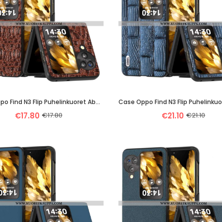
Case Oppo Find N3 Flip Puhelinkuoret Abeel-Katos
€17.80
€17.80
€21.10
€21.10