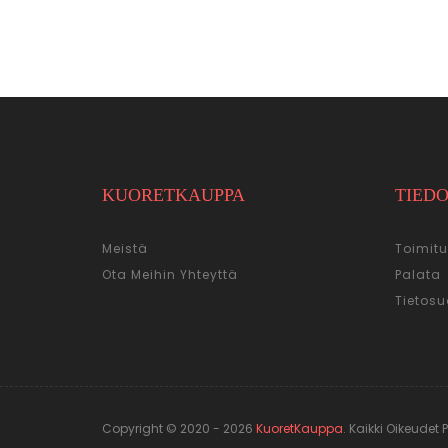
KUORETKAUPPA
TIED
Meistä
Toimitu
Ota Meihin Yhteyttä
Palata
Tietosu
Copyright © 2020 - 2026
KuoretKauppa
.
Kaikki Oikeudet 