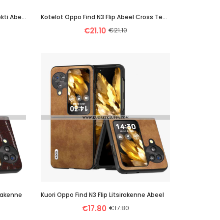
Kuori Oppo Find N3 Flip Krokotiiliefekti Abeel
Kotelot Oppo Find N3 Flip Abeel Cross Texture Suojakuori
€21.10
€21.10
 Rakenne
Kuori Oppo Find N3 Flip Litsirakenne Abeel
€17.80
€17.80