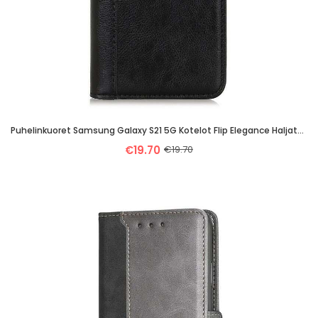
Puhelinkuoret Samsung Galaxy S21 5G Kotelot Flip Elegance Haljattu Litsi Nahka
€19.70
€19.70