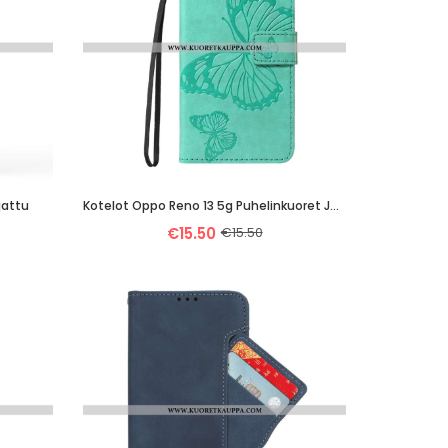
jattu
Kotelot Oppo Reno 13 5g Puhelinkuoret Jättiläisperhosia
€15.50
€15.50