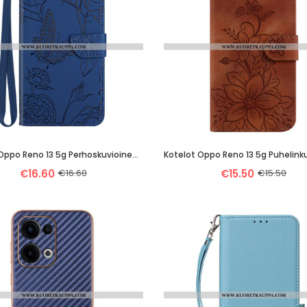
Kotelot Oppo Reno 13 5g Perhoskuvioinen Hihna
€16.60
€16.60
€15.50
€15.50