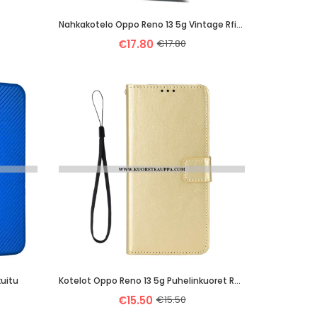
Nahkakotelo Oppo Reno 13 5g Vintage Rfid-Lompakko
€17.80
€17.80
kuitu
Kotelot Oppo Reno 13 5g Puhelinkuoret Räikeä Keinonahka
€15.50
€15.50