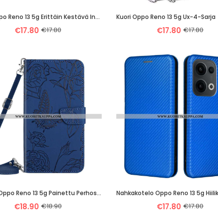
Kuori Oppo Reno 13 5g Erittäin Kestävä Integroitu Teline
Kuori Oppo Reno 13 5g Ux-4-Sarja
€17.80
€17.80
€17.80
€17.80
Kotelot Oppo Reno 13 5g Painettu Perhosella Olkapäässä Laukku Suojakuori
Nahkakotelo Oppo Reno 13 5g Hiili
€18.90
€18.90
€17.80
€17.80