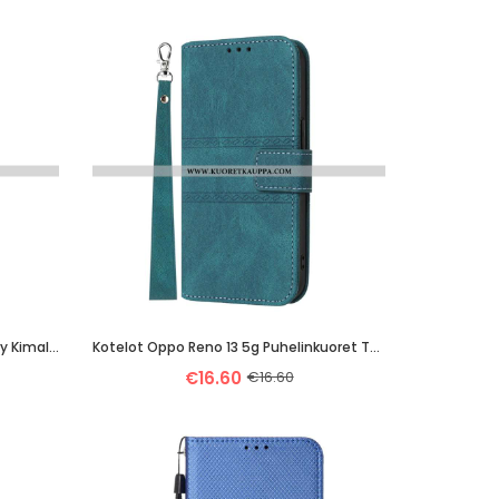
Kuori Oppo Reno 13 5g Liukuvärjätty Kimallus Suojakuori
Kotelot Oppo Reno 13 5g Puhelinkuoret Tuplafriisi Hihnalla
€16.60
€16.60