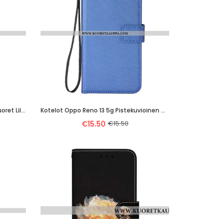
Kotelot Oppo Reno 13 5g Puhelinkuoret Liljakuvio
Kotelot Oppo Reno 13 5g Pistekuvioinen Hihna Suojakuori
€15.50
€15.50