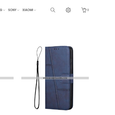
NG
SONY
XIAOMI
0