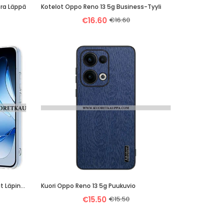
ora Läppä
Kotelot Oppo Reno 13 5g Business-Tyyli
€16.60
€16.60
Kuori Oppo Reno 13 5g Erittäin Ohut Läpinäkyvä Suojakuori
Kuori Oppo Reno 13 5g Puukuvio
€15.50
€15.50