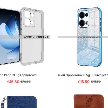
po Reno 13 5g Läpinäkyvä
€16.60
€16.60
€15.50
€15.50