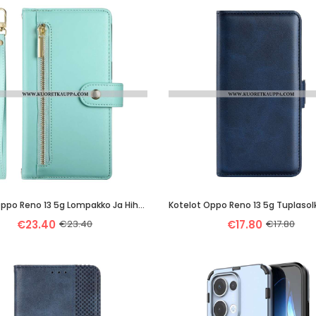
Kuoret Oppo Reno 13 5g Lompakko Ja Hihnat
Kotelot Oppo Reno 13 5g Tuplasolk
€23.40
€23.40
€17.80
€17.80