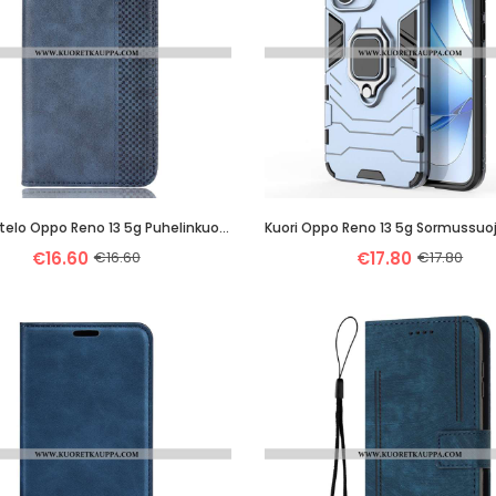
Nahkakotelo Oppo Reno 13 5g Puhelinkuoret Vintage-Friisi
Kuori Oppo Reno 13 5g Sormussuo
€16.60
€16.60
€17.80
€17.80