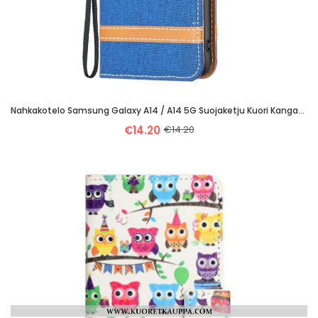
Nahkakotelo Samsung Galaxy A14 / A14 5G Suojaketju Kuori Kangas- Ja Nahkaefektihihna
€14.20
€14.20