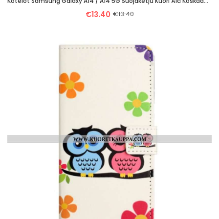
Kotelot Samsung Galaxy A14 / A14 5G Suojaketju Kuori Älä Koskaan Lopeta Dreaming Strappya
€13.40
€13.40