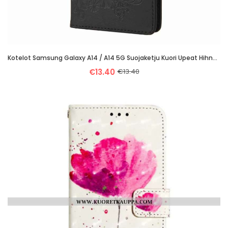
Kotelot Samsung Galaxy A14 / A14 5G Suojaketju Kuori Upeat Hihnaperhoset
€13.40
€13.40