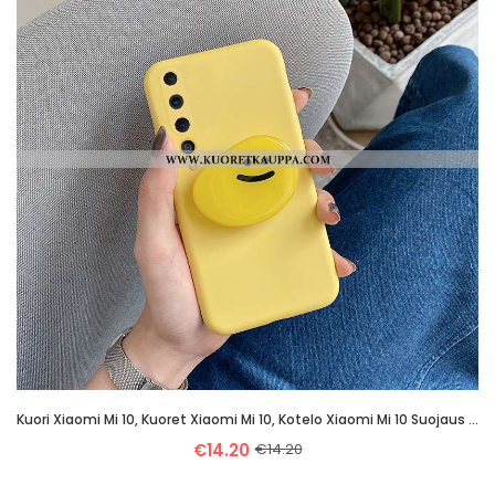
Kuori Xiaomi Mi 10, Kuoret Xiaomi Mi 10, Kotelo Xiaomi Mi 10 Suojaus Persoonallisuus Silikoni Keltai
€14.20
€14.20