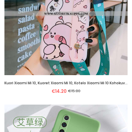
Kuori Xiaomi Mi 10, Kuoret Xiaomi Mi 10, Kotelo Xiaomi Mi 10 Kohokuviointi Sarjakuva Vihreä Pehmeä N
€14.20
€15.80