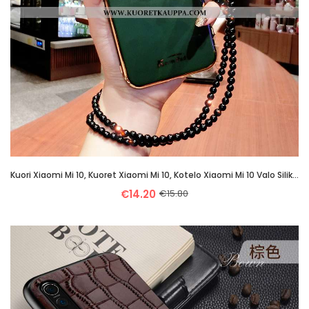
Kuori Xiaomi Mi 10, Kuoret Xiaomi Mi 10, Kotelo Xiaomi Mi 10 Valo Silikoni Pieni Suuntaus Luova Vihr
€14.20
€15.80