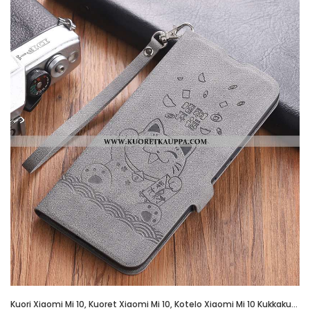
Kuori Xiaomi Mi 10, Kuoret Xiaomi Mi 10, Kotelo Xiaomi Mi 10 Kukkakuvio Suuntaus Simpukka Harmaa All