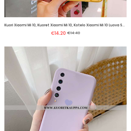
Kuori Xiaomi Mi 10, Kuoret Xiaomi Mi 10, Kotelo Xiaomi Mi 10 Luova Suuntaus Nuoret Keltainen Keltais
€14.20
€14.40