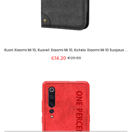
Kuori Xiaomi Mi 10, Kuoret Xiaomi Mi 10, Kotelo Xiaomi Mi 10 Suojaus Nahkakuori Vuosikerta Kortti Mu
€14.20
€20.60