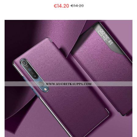
€14.20
€14.20