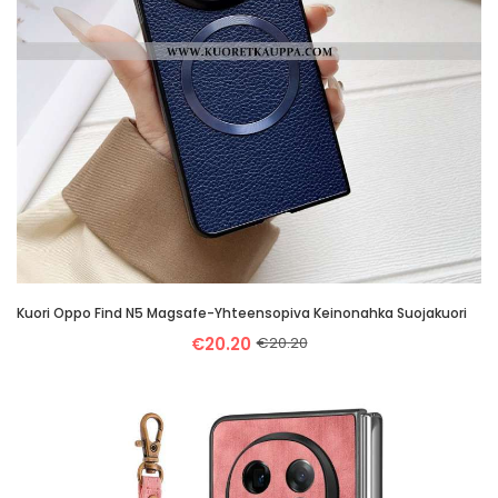
Kuori Oppo Find N5 Magsafe-Yhteensopiva Keinonahka Suojakuori
€20.20
€20.20