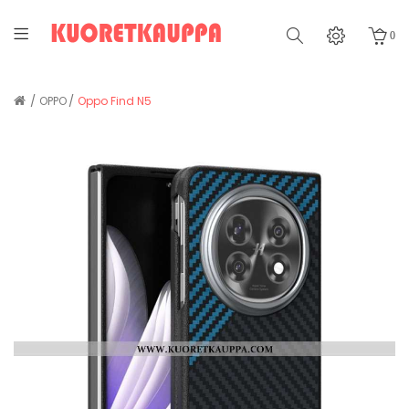
0
OPPO
Oppo Find N5