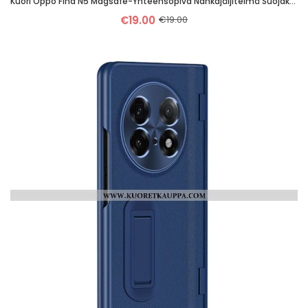
Kuori Oppo Find N5 Magsafe-Yhteensopiva Nahkajäljitelmä Suojakuori
€19.00
€19.00