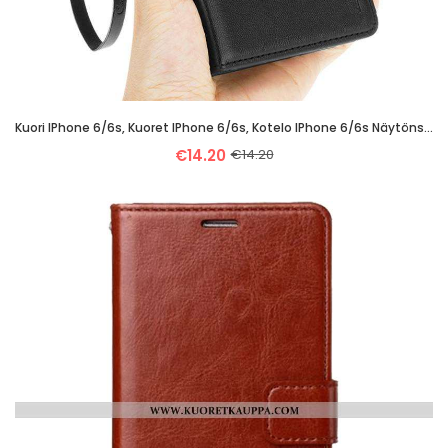
Kuori IPhone 6/6s, Kuoret IPhone 6/6s, Kotelo IPhone 6/6s Näytönsuojus Pehmeä Neste Nahkakuori Musta
€14.20
€14.20