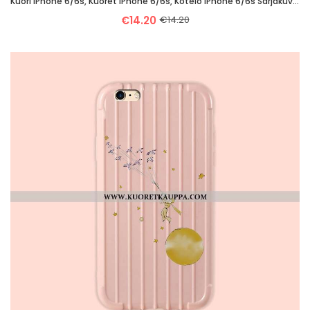
Kuori IPhone 6/6s, Kuoret IPhone 6/6s, Kotelo IPhone 6/6s Sarjakuva Silikoni Valkoinen Puhelimen Yks
€14.20
€14.20