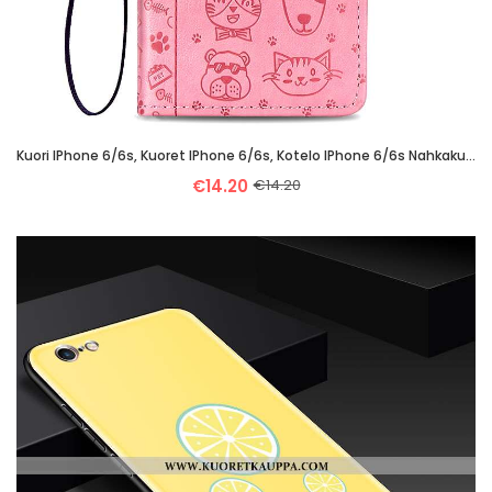
Kuori IPhone 6/6s, Kuoret IPhone 6/6s, Kotelo IPhone 6/6s Nahkakuori Tila Suuntaus Puhelimen Sarjaku
€14.20
€14.20