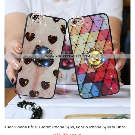
Kuori IPhone 6/6s, Kuoret IPhone 6/6s, Kotelo IPhone 6/6s Suuntaus Pehmeä Neste Suojaus Naamiointi M