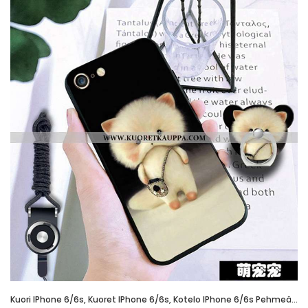
Kuori IPhone 6/6s, Kuoret IPhone 6/6s, Kotelo IPhone 6/6s Pehmeä Neste Suojaus Murtumaton Musta Must