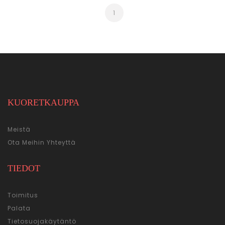
1
KUORETKAUPPA
Meistä
Ota Meihin Yhteyttä
TIEDOT
Toimitus
Palata
Tietosuojakäytäntö