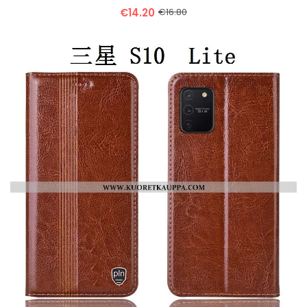
€14.20
€16.80