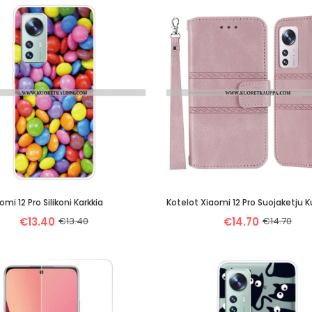
omi 12 Pro Silikoni Karkkia
€13.40
€13.40
€14.70
€14.70