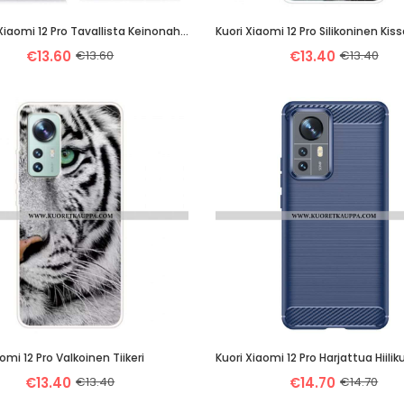
Kotelot Xiaomi 12 Pro Tavallista Keinonahkaa
€13.60
€13.60
€13.40
€13.40
omi 12 Pro Valkoinen Tiikeri
Kuori Xiaomi 12 Pro Harjattua Hiilik
€13.40
€13.40
€14.70
€14.70