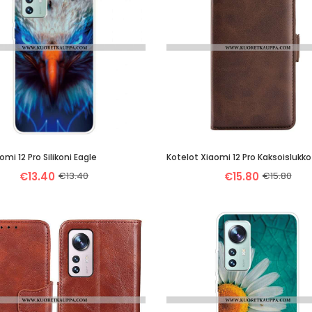
omi 12 Pro Silikoni Eagle
Kotelot Xiaomi 12 Pro Kaksoislukko
€13.40
€13.40
€15.80
€15.80