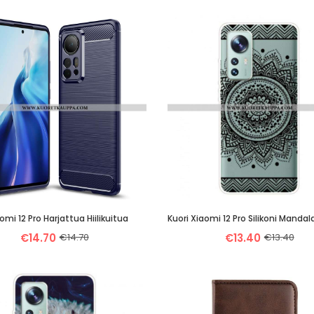
omi 12 Pro Harjattua Hiilikuitua
Kuori Xiaomi 12 Pro Silikoni Manda
€14.70
€14.70
€13.40
€13.40