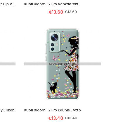
Puhelinkuoret Xiaomi 12 Pro Kotelot Flip Vahattua Tekonahkaa
Kuori Xiaomi 12 Pro Nahkaefekti
€13.60
€13.60
y Silikoni
Kuori Xiaomi 12 Pro Kaunis Tyttö
€13.40
€13.40