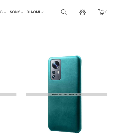
NG
SONY
XIAOMI
0