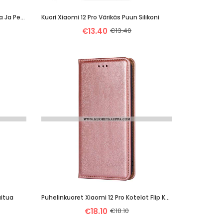
Kuori Xiaomi 12 Pro Silikoninen Kissa Ja Perhonen
Kuori Xiaomi 12 Pro Värikäs Puun Silikoni
€13.40
€13.40
uitua
Puhelinkuoret Xiaomi 12 Pro Kotelot Flip Keinonahan Tikkaukset
€18.10
€18.10