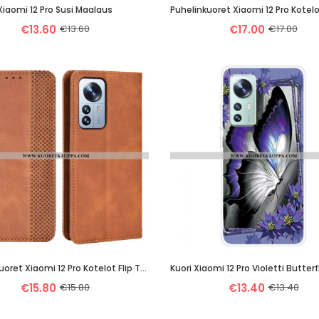
Xiaomi 12 Pro Susi Maalaus
€13.60
€13.60
€17.00
€17.00
Puhelinkuoret Xiaomi 12 Pro Kotelot Flip Tyylitelty Vintage-Nahkaefekti
Kuori Xiaomi 12 Pro Violetti Butterfl
€15.80
€15.80
€13.40
€13.40