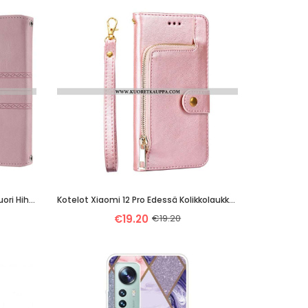
Kotelot Xiaomi 12 Pro Suojaketju Kuori Hihnallinen Kuvio
Kotelot Xiaomi 12 Pro Edessä Kolikkolaukku Ja Kaulanauha
€19.20
€19.20