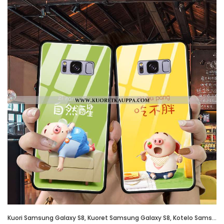
Kuori Samsung Galaxy S8, Kuoret Samsung Galaxy S8, Kotelo Samsung Galaxy S8 Valo Silikoni Pehmeä Nes