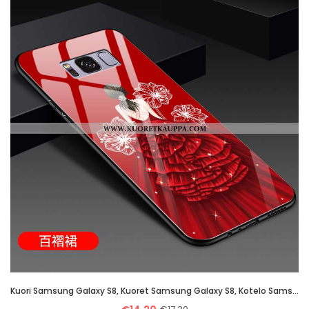
Kuori Samsung Galaxy S8, Kuoret Samsung Galaxy S8, Kotelo Samsung Galaxy S8 Suojaus Lasi Ihana All I