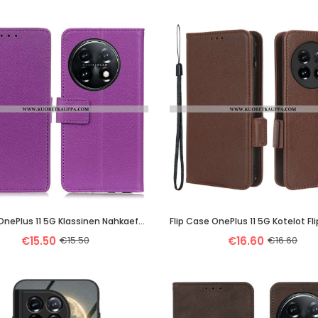
Kotelot OnePlus 11 5G Klassinen Nahkaefekti
€15.50
€15.50
€16.60
€16.60