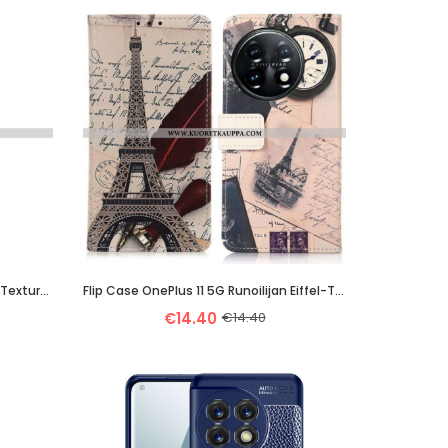
Kuori OnePlus 11 5G Aito Crocodile Texture -nahka
Flip Case OnePlus 11 5G Runoilijan Eiffel-Torni
€14.40
€14.40