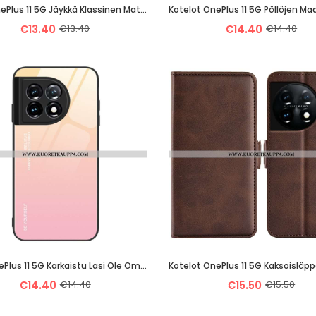
Case OnePlus 11 5G Jäykkä Klassinen Matta
Kotelot OnePlus 11 5G Pöllöjen Ma
€13.40
€13.40
€14.40
€14.40
Kuori OnePlus 11 5G Karkaistu Lasi Ole Oma Itsesi
Kotelot OnePlus 11 5G Kaksoisläp
€14.40
€14.40
€15.50
€15.50