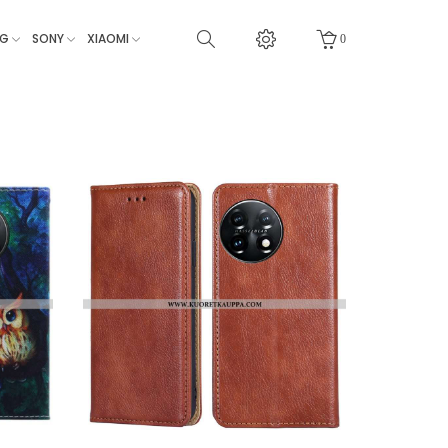
NG
SONY
XIAOMI
0