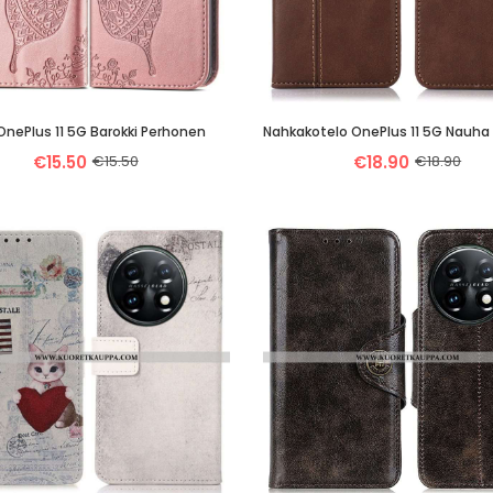
OnePlus 11 5G Barokki Perhonen
Nahkakotelo OnePlus 11 5G Nauha
€15.50
€15.50
€18.90
€18.90