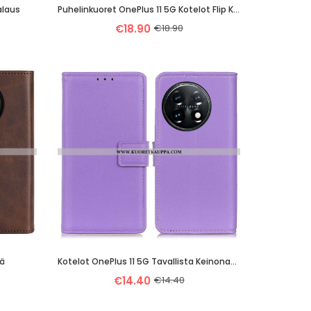
alaus
Puhelinkuoret OnePlus 11 5G Kotelot Flip Keinonahan Tikkaukset
€18.90
€18.90
pä
Kotelot OnePlus 11 5G Tavallista Keinonahkaa
€14.40
€14.40