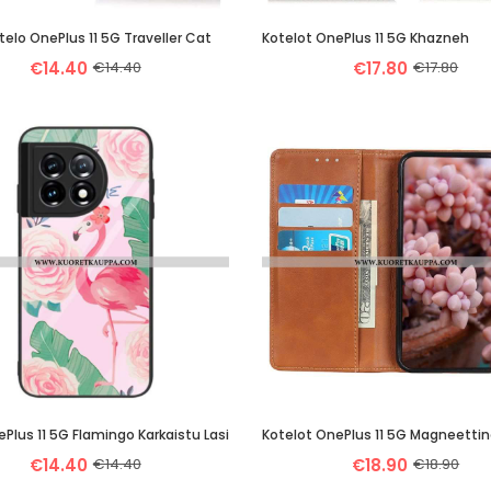
elo OnePlus 11 5G Traveller Cat
Kotelot OnePlus 11 5G Khazneh
€14.40
€14.40
€17.80
€17.80
ePlus 11 5G Flamingo Karkaistu Lasi
€14.40
€14.40
€18.90
€18.90