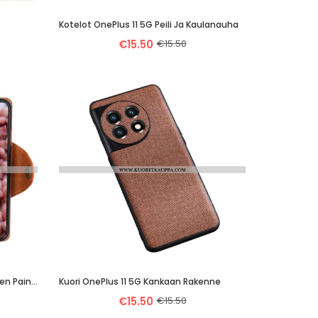
Kotelot OnePlus 11 5G Peili Ja Kaulanauha
€15.50
€15.50
Kotelot OnePlus 11 5G Magneettinen Painike
Kuori OnePlus 11 5G Kankaan Rakenne
€15.50
€15.50