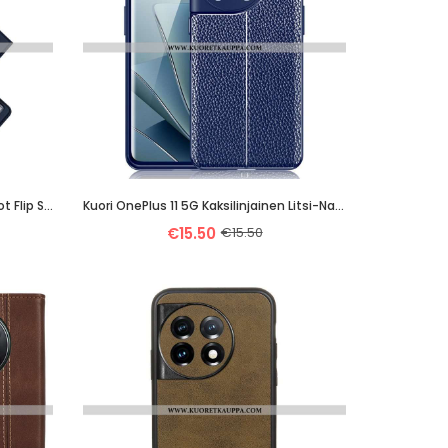
Puhelinkuoret OnePlus 11 5G Kotelot Flip Skin Pro Dux Ducis
Kuori OnePlus 11 5G Kaksilinjainen Litsi-Nahkaefekti
€15.50
€15.50