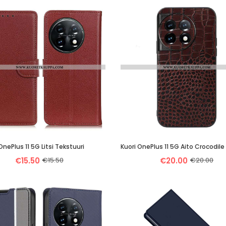
OnePlus 11 5G Litsi Tekstuuri
€15.50
€15.50
€20.00
€20.00