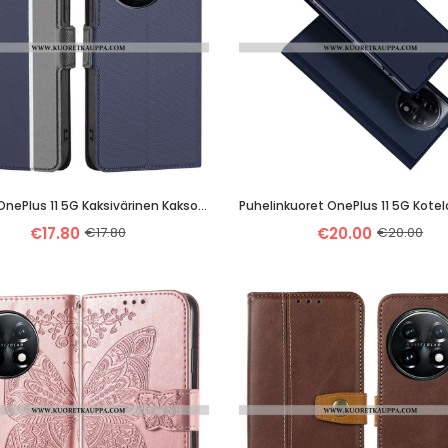
Kotelot OnePlus 11 5G Kaksivärinen Kaksoislukko
€17.80
€17.80
€20.00
€20.00