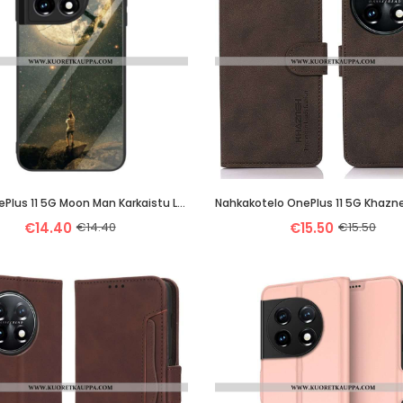
Kuori OnePlus 11 5G Moon Man Karkaistu Lasi
Nahkakotelo OnePlus 11 5G Khazn
€14.40
€14.40
€15.50
€15.50