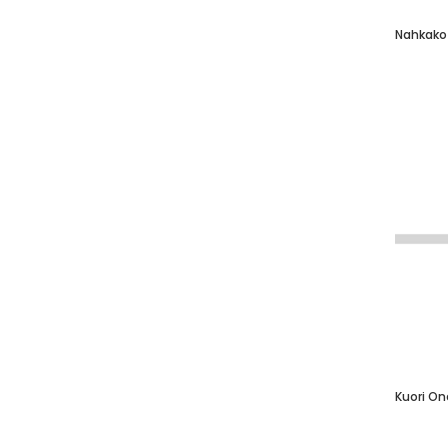
Nahkakot
Kuori On