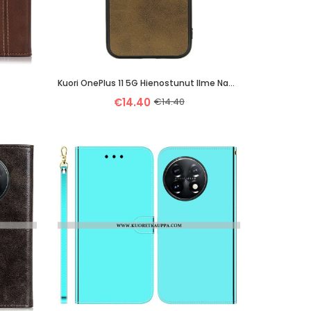
Kuori OnePlus 11 5G Hienostunut Ilme Nahkaefekti
€14.40
€14.40