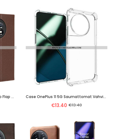
Flip Case OnePlus 11 5G Kotelot Flip Flap Double Uusia Värejä
Case OnePlus 11 5G Saumattomat Vahvistetut Kulmat
€13.40
€13.40