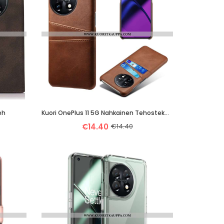
eh
Kuori OnePlus 11 5G Nahkainen Tehostekorttikotelo
€14.40
€14.40